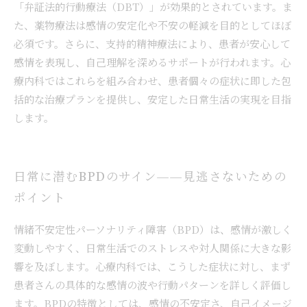
「弁証法的行動療法（DBT）」が効果的とされています。ま
た、薬物療法は感情の安定化や不安の軽減を目的としてほぼ
必須です。さらに、支持的精神療法により、患者が安心して
感情を表現し、自己理解を深めるサポートが行われます。心
療内科ではこれらを組み合わせ、患者個々の症状に即した包
括的な治療プランを提供し、安定した日常生活の実現を目指
します。
日常に潜むBPDのサイン——見逃さないための
ポイント
情緒不安定性パーソナリティ障害（BPD）は、感情が激しく
変動しやすく、日常生活でのストレスや対人関係に大きな影
響を及ぼします。心療内科では、こうした症状に対し、まず
患者さんの具体的な感情の波や行動パターンを詳しく評価し
ます。BPDの特徴としては、感情の不安定さ、自己イメージ