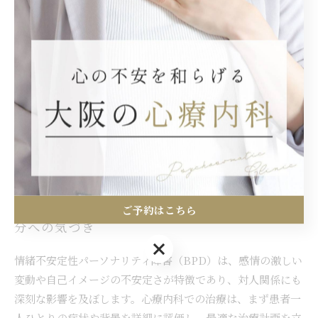
者が安心感を得る場を提供し、自己理解や感情の整理を促進
する役割を果たします。この精神療法は、患者が自分の感情
や行動パターンを受け入れる手助けとなり、孤立感の軽減に
効果的です。また、治療スタッフとの信頼関係構築にもつな
がり、回復への一歩を後押しします。こうした支援を通じ
て、患者は自己制御能力を高め、より安定した生活を目指す
ことが可能となります。心療内科での適切な治療により、情
緒不安定性パーソナリティ障害の症状緩和が期待されます。
治療を続けることで見えてくる変化と新しい自
ご予約はこちら
分への気づき
ご予約はこちら
情緒不安定性パーソナリティ障害（BPD）は、感情の激しい
変動や自己イメージの不安定さが特徴であり、対人関係にも
深刻な影響を及ぼします。心療内科での治療は、まず患者一
人ひとりの症状や背景を詳細に評価し、最適な治療計画を立