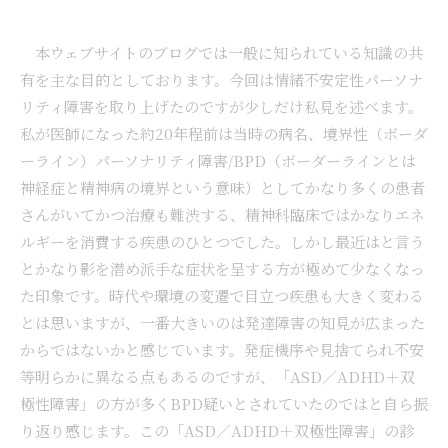
本ウェブサイトのブログでは一般に知られている知識の共
有を主な目的としております。今回は情緒不安定性パーソナ
リティ障害を取り上げたのですが少しだけ私見を述べます。
私が医師になった約20年程前は当時の病名、境界性（ボーダ
ーライン）パーソナリティ障害/BPD（ボーダーラインとは
神経症と精神病の境界という意味）としてかなり多くの患者
さんがいてかつ治療も難渋する、精神科臨床ではかなりエネ
ルギーを消費する疾患のひとつでした。しかし最近はと言う
とかなり影を潜め派手な症状を呈する方が極めて少なくなっ
た印象です。時代や環境の変遷で目立つ疾患も大きく変わる
とは思いますが、一番大きいのは発達障害の知見が広まった
からではないかと感じています。発症機序や見捨てられ不安
等明らかに異なる点もあるのですが、「ASD／ADHD＋双
極性障害」の方が多くBPD疑いとされていたのではと自ら振
り返り感じます。この「ASD／ADHD＋双極性障害」の診