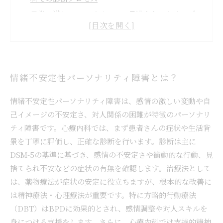
日常に潜むBPDのサイン——見逃さないためのポ
イント
心療内科での治療方法：薬物療法と心理療法の組み
合わせが効果的な理由
支持的精神療法がもたらす安心感と回復への道
情緒不安定性パーソナリティ障害とは？
治療を続けることで見えてくる変化と新しい自分へ
の気づき
情緒不安定性パーソナリティ障害は、感情の激しい変動や自
己イメージの不安定さ、対人関係の困難が特徴のパーソナリ
情緒不安定性パーソナリティ障害 まとめ
ティ障害です。心療内科では、まず患者さんの症状や生活背
景を丁寧に評価し、正確な診断を行います。診断は主に
DSM-5の基準に基づき、感情の不安定さや衝動的な行動、見
捨てられ不安などの症状の有無を確認します。治療法として
は、薬物療法が症状の安定に役立ちますが、根本的な改善に
は精神療法・心理療法が重要です。特に方略的行動療法
（DBT）はBPDに効果的とされ、感情調整や対人スキルを
身につける支援をします。さらに、心療内科では支持的精神