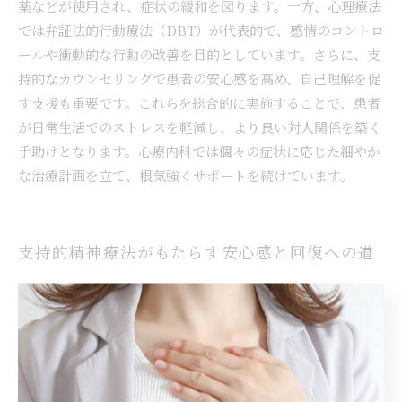
薬などが使用され、症状の緩和を図ります。一方、心理療法
では弁証法的行動療法（DBT）が代表的で、感情のコントロ
ールや衝動的な行動の改善を目的としています。さらに、支
持的なカウンセリングで患者の安心感を高め、自己理解を促
す支援も重要です。これらを総合的に実施することで、患者
が日常生活でのストレスを軽減し、より良い対人関係を築く
手助けとなります。心療内科では個々の症状に応じた細やか
な治療計画を立て、根気強くサポートを続けています。
支持的精神療法がもたらす安心感と回復への道
情緒不安定性パーソナリティ障害（BPD）は、感情の激しい
変動や対人関係の不安定さが特徴であり、患者にとって日常
生活が非常に困難になることがあります。心療内科では、薬
物療法の他にも、心理療法や支持的カウンセリングを組み合
わせた総合的な治療を行います。特に支持的精神療法は、患