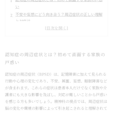
い
不安や妄想にどう向き合う？周辺症状の正しい理解
と対応法
効果的なコミュニケーション術で家族の負担を軽減
しよう
実践編：具体的なケア方法と精神科医からのアドバ
イス
認知症の周辺症状とは？初めて直面する家族の
家族の心も支えるケアで患者の生活の質を向上させ
戸惑い
る方法
精神科医が語る認知症患者と家族が共に歩む未来の
認知症の周辺症状（BPSD）は、記憶障害に加えて見られる
ケア
行動や心理の変化であり、不安、興奮、妄想、睡眠障害など
認知症の周辺症状に向き合う家族へ贈る、希望と実
が含まれます。これらの症状は患者本人だけでなく家族や介
践のガイド
護者にも大きな影響を及ぼし、対応が難しいことから戸惑い
を感じる方も多いでしょう。精神科の視点では、周辺症状は
脳の変化や環境の影響によって引き起こされると理解されて