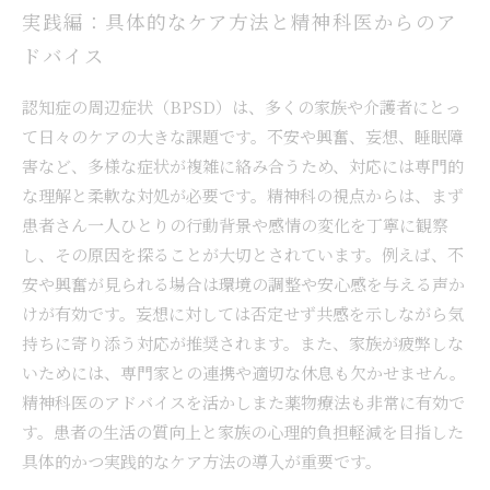
実践編：具体的なケア方法と精神科医からのア
ドバイス
認知症の周辺症状（BPSD）は、多くの家族や介護者にとっ
て日々のケアの大きな課題です。不安や興奮、妄想、睡眠障
害など、多様な症状が複雑に絡み合うため、対応には専門的
な理解と柔軟な対処が必要です。精神科の視点からは、まず
患者さん一人ひとりの行動背景や感情の変化を丁寧に観察
し、その原因を探ることが大切とされています。例えば、不
安や興奮が見られる場合は環境の調整や安心感を与える声か
けが有効です。妄想に対しては否定せず共感を示しながら気
持ちに寄り添う対応が推奨されます。また、家族が疲弊しな
いためには、専門家との連携や適切な休息も欠かせません。
精神科医のアドバイスを活かしまた薬物療法も非常に有効で
す。患者の生活の質向上と家族の心理的負担軽減を目指した
具体的かつ実践的なケア方法の導入が重要です。