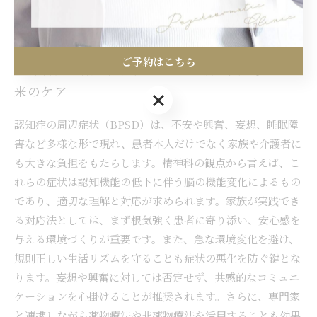
です。
ご予約はこちら
精神科医が語る認知症患者と家族が共に歩む未
来のケア
ご予約はこちら
認知症の周辺症状（BPSD）は、不安や興奮、妄想、睡眠障
害など多様な形で現れ、患者本人だけでなく家族や介護者に
も大きな負担をもたらします。精神科の観点から言えば、こ
れらの症状は認知機能の低下に伴う脳の機能変化によるもの
であり、適切な理解と対応が求められます。家族が実践でき
る対応法としては、まず根気強く患者に寄り添い、安心感を
与える環境づくりが重要です。また、急な環境変化を避け、
規則正しい生活リズムを守ることも症状の悪化を防ぐ鍵とな
ります。妄想や興奮に対しては否定せず、共感的なコミュニ
ケーションを心掛けることが推奨されます。さらに、専門家
と連携しながら薬物療法や非薬物療法を活用することも効果