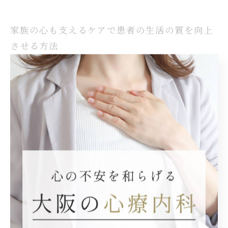
家族の心も支えるケアで患者の生活の質を向上
させる方法
認知症の周辺症状（BPSD）は、不安や興奮、妄想、睡眠障
害など多様な症状を伴い、患者本人だけでなく家族や介護者
にも大きな負担を与えます。これらの症状に適切に対応する
ためには、まず症状の理解が不可欠です。例えば、不安や興
奮が現れた場合は環境の変化を最小限に抑え、安心感を与え
ることが重要です。妄想には否定的な反応を避け、共感的な
対応を心がけることで患者の混乱を和らげられます。また、
睡眠障害には規則正しい生活リズムの維持や睡眠環境の改善
が効果的です。家族は精神科の専門家と連携し、相談や支援
を得ることで対処の幅を広げられます。こうしたケアを通じ
て患者の生活の質を向上させるとともに、家族の心理的負担
も軽減できるため、実践的な対応法を身につけることが大切