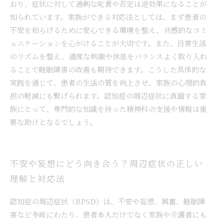
おり、症状に対して過剰な叱責や否定は逆効果になることが
知られています。家族ができる対応法としては、まず患者の
不安を和らげるために安心できる環境を整え、共感的なコミ
ュニケーションを心がけることが大切です。また、日常生活
のリズムを整え、適度な刺激や休息をバランスよく取り入れ
ることで睡眠障害の改善も期待できます。こうした具体的な
実践を通じて、患者の生活の質を向上させ、家族の心理的負
担の軽減にも繋げられます。認知症の周辺症状に直面する家
族にとって、専門的な知識を持った精神科の支援や情報は重
要な助けとなるでしょう。
不安や妄想にどう向き合う？周辺症状の正しい
理解と対応法
認知症の周辺症状（BPSD）は、不安や妄想、興奮、睡眠障
害など多岐にわたり、患者本人だけでなく家族や介護者にも