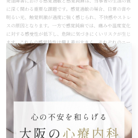
発達障害における感覚過敏と感覚鈍麻は、当事者の生活の質
に深く関わる重要な課題です。感覚過敏の場合、日常の音や
明るい光、触覚刺激が過度に強く感じられ、不快感やストレ
スの原因となります。一方で感覚鈍麻では、痛みや温度変化
に対する感受性が低下し、危険に気づきにくいリスクが生じ
ます。これらの感覚特性は個人差が大きく、それぞれのニー
ズに合った理解と支援が求められます。医療現場では、症状
の多様性を踏まえた細やかな評価が行われ、感覚過敏への環
境調整や、感覚鈍麻に対する安全対策が重要視されていま
す。今後は、当事者が自分の感覚特性を理解し、周囲の理解
を得ることで、より安心して生活できる社会の実現が期待さ
れます。感覚過敏・感覚鈍麻と共に歩む日々をより良くする
ためには、専門家と支援者、地域が連携しながら、適切なサ
ポートを継続的に提供していくことが不可欠です。
発達障害の感覚過敏とは？具体例と理解のポイ