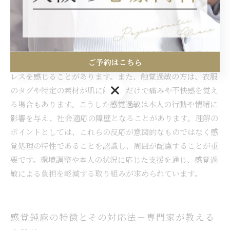
ントを解説
発達障害における感覚過敏は、特定の感覚刺激に対して通常
よりも強く反応する状態を指します。例えば、日常生活の中
ご予約はこちら
で音に敏感な人は、大きな音や突然の音で強い不快感やスト
レスを感じることがあります。また、触覚過敏の方は、衣服
ご予約はこちら
のタグや特定の素材が肌に触れるだけで痛みや不快感を覚え
る場合もあります。こうした感覚過敏は本人の行動や情緒に
影響を与え、社会適応の障壁となることがあります。理解の
ポイントとしては、これらの反応が意図的なものではなく感
覚処理の特性であることを認識し、周囲が配慮することが重
要です。環境調整や本人の状況に応じた支援を通じ、感覚過
敏による負担を軽減する取り組みが求められています。
感覚鈍麻の特徴とその対応法－専門家が教える