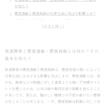
を知ろう
感覚過敏と感覚鈍麻が日常生活に及ぼす影響とは？
感覚過敏と感覚鈍麻が生まれる背景と脳のしくみ
発達障害の感覚過敏・感覚鈍麻に効果的な支援や環
境調整
感覚過敏・感覚鈍麻と共に歩む日々をより良くする
ために
発達障害と感覚過敏・感覚鈍麻とは何か？その
発達障害の感覚過敏とは？具体例と理解のポイント
基本を知ろう
を解説
感覚鈍麻の特徴とその対応法－専門家が教える実践
発達障害の感覚過敏と感覚鈍麻は、感覚処理の違いによって
的アドバイス
日常生活にさまざまな影響を及ぼします。感覚過敏では、音
や光、触覚などの刺激に対して通常よりも強い不快感やスト
レスを感じるため、公共の場や集団生活で困難を抱えること
が多いです。例えば、騒がしい環境での不安や避けたい感情
が生じることがあります。一方、感覚鈍麻は刺激に対して反