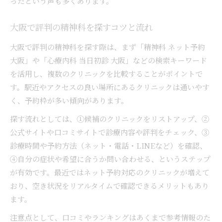
ったという声も多くあります。
大阪の精神科で当日受診する際の注意点
精神科の当日予約時に求められる持ち物とは
大阪で評判の精神科を探すコツと流れ
急な症状に対応する精神科の選択方法
大阪で評判の精神科を探す際は、まず「精神科 ネット予約
当日受付可能な精神科の特徴と見分け方
大阪」や「心療内科 当日初診 大阪」などの検索キーワード
心療内科受診が安心になるポイント解説
を活用し、複数のクリニックを比較することがポイントで
精神科と心療内科の違いと選び方の基本
す。駅近やアクセスの良い場所にあるクリニックは通いやす
心療内科で相談できる症状と精神科の違い
く、予約枠が多い傾向があります。
初診時に心療内科で聞かれる内容とは
探す流れとしては、①候補のクリニックをリストアップ、②
心療内科受診で安心感を得るポイント
公式サイトや口コミサイトで診療内容や評判をチェック、③
精神科と心療内科の予約のコツと注意点
診療時間や予約方法（ネット・電話・LINEなど）を確認、
④自分の症状や希望に合うか問い合わせる、というステップ
が有効です。最近ではネット予約対応のクリニックが増えて
おり、空き状況をリアルタイムで確認できるメリットもあり
ます。
注意点として、口コミやランキングはあくまで参考情報のた