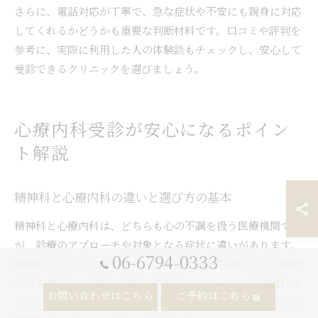
さらに、電話対応が丁寧で、急な症状や不安にも親身に対応
してくれるかどうかも重要な判断材料です。口コミや評判を
参考に、実際に利用した人の体験談もチェックし、安心して
受診できるクリニックを選びましょう。
心療内科受診が安心になるポイン
ト解説
精神科と心療内科の違いと選び方の基本
精神科と心療内科は、どちらも心の不調を扱う医療機関です
が、診療のアプローチや対象となる症状に違いがあります。
06-6794-0333
精神科は主にうつ病やパニック障害、統合失調症などの精神
疾患を専門的に診断・治療する科目です。一方、心療内科は
お問い合わせはこちら
ご予約はこちら
ストレスや身体症状を伴う心身症、適応障害など、心と体の