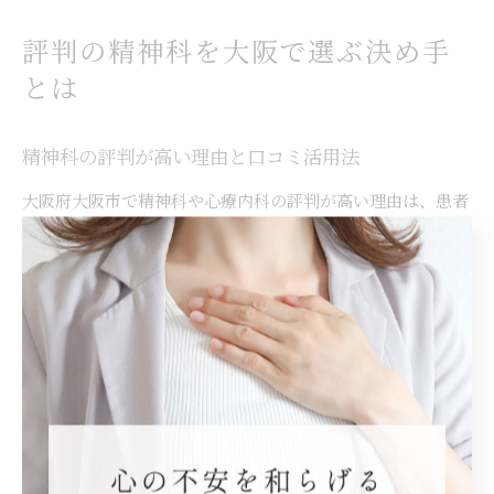
評判の精神科を大阪で選ぶ決め手
とは
精神科の評判が高い理由と口コミ活用法
大阪府大阪市で精神科や心療内科の評判が高い理由は、患者
一人ひとりに寄り添った診療方針や、うつ病・パニック障
害・適応障害といった多様な疾患への専門的な治療体制が整
っている点にあります。特にクリニックごとに診療時間や初
診予約の取りやすさ、スタッフの対応力などが口コミで評価
されやすく、実際に受診した患者の体験談は信頼できる情報
源となります。
口コミを活用する際は、ネット予約のしやすさや当日初診の
可否、診療内容の詳細など具体的なポイントをチェックしま
しょう。口コミサイトやSNSでは「大阪 精神科 ネット予