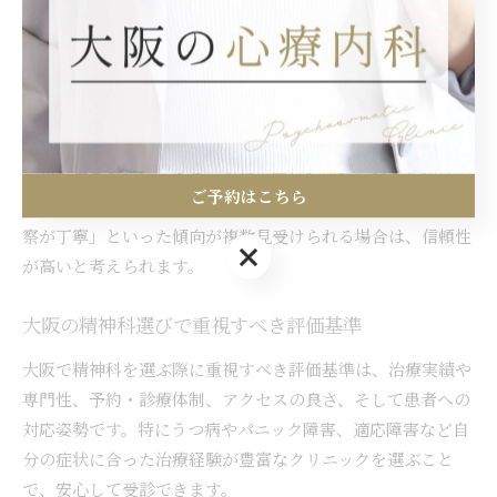
約」や「心療内科 評判」などのキーワードで検索すること
で、実際の利用者の声を効率的に集められます。自分と同じ
症状や悩みを持つ人の体験談は、クリニック選びの大きな判
断材料になります。
ただし、口コミの中には個人の感想や一時的な印象に基づく
ものも含まれているため、複数の意見を比較しながら総合的
ご予約はこちら
に判断することが大切です。特に「予約が取りやすい」「診
察が丁寧」といった傾向が複数見受けられる場合は、信頼性
ご予約はこちら
が高いと考えられます。
大阪の精神科選びで重視すべき評価基準
大阪で精神科を選ぶ際に重視すべき評価基準は、治療実績や
専門性、予約・診療体制、アクセスの良さ、そして患者への
対応姿勢です。特にうつ病やパニック障害、適応障害など自
分の症状に合った治療経験が豊富なクリニックを選ぶこと
で、安心して受診できます。