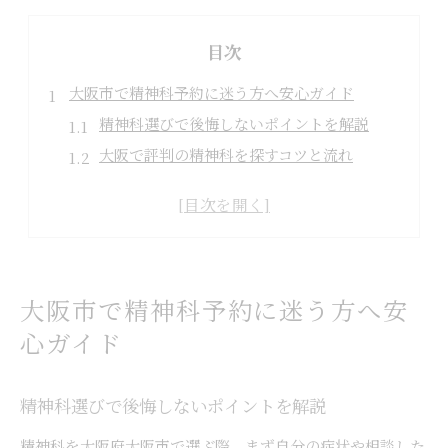
目次
大阪市で精神科予約に迷う方へ安心ガイド
精神科選びで後悔しないポイントを解説
大阪で評判の精神科を探すコツと流れ
精神科予約時に知っておきたい注意点
精神科のネット予約活用法とメリット
うつやパニック障害相談の安心準備術
ネット予約で叶う大阪のスムーズ精神科受診
精神科ネット予約の流れと必要な手続き
大阪市で精神科予約に迷う方へ安
大阪でネット予約可能な精神科の特徴
心ガイド
精神科ネット予約で気をつけるべき点
24時間対応の精神科ネット予約活用法
精神科選びで後悔しないポイントを解説
精神科ネット予約後の初診準備ポイント
精神科を大阪府大阪市で選ぶ際、まず自分の症状や相談した