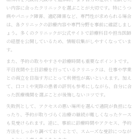
評判の精神科を大阪で選ぶ決め手とは
い内容に合ったクリニックを選ぶことが大切です。特にうつ
精神科の評判が高い理由と口コミ活用法
病やパニック障害、適応障害など、専門性が求められる場合
は、各クリニックの診療内容や専門分野を事前に確認しまし
大阪の精神科選びで重視すべき評価基準
ょう。多くのクリニックが公式サイトで診療科目や担当医師
精神科ランキングや口コミの見極め方
の経歴を公開しているため、情報収集がしやすくなっていま
信頼できる精神科医を選ぶポイント解説
す。
患者満足度が高い精神科の特徴とは何か
また、予約の取りやすさや診療時間も重要なポイントです。
うつやパニック症状時に知るべき受診ポイント
平日夜間や土日診療を行っているクリニックは、仕事や学業
うつ病やパニック障害相談時の精神科活用術
との両立を目指す方にとって利便性が高いといえます。加え
初めての精神科受診で気を付けるべきこと
て、口コミや実際の患者の評判も参考にしながら、自分に合
精神科で話すべき症状と伝え方のコツ
った医療機関を選ぶことが後悔しないコツです。
精神科受診前に準備したい重要事項まとめ
失敗例として、アクセスの悪い場所を選んで通院が負担にな
うつや不安が強い時の精神科予約方法
ったり、予約が取りづらく治療の継続が難しくなったケース
当日の初診も可能な大阪精神科の選び方
も見受けられます。逆に、事前に診療時間やアクセス、予約
精神科の当日初診予約が可能な理由と探し方
方法をしっかり調べておくことで、スムーズな受診につなが