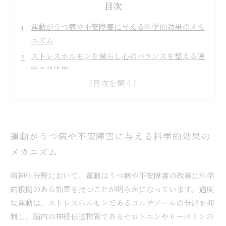
目次
運動がうつ病や不安障害に与える科学的効果のメカ
ニズム
ストレスホルモンを減らし心のバランスを整える運
動の具体例
身体活動がもたらす自信と社会参加の促進効果につ
いて
日常生活に取り入れやすい運動習慣づくりのヒント
と実践法
運動がうつ病や不安障害に与える科学的効果の
運動不足が招くメンタルヘルスの悪化とは？そのリ
メカニズム
スクを理解しよう
精神科治療の新たな補完手段としての運動療法の未
精神科分野において、運動はうつ病や不安障害の改善に科学
来展望
的根拠のある効果を持つことが明らかになっています。適度
な運動は、ストレスホルモンであるコルチゾールの分泌を抑
制し、脳内の神経伝達物質であるセロトニンやドーパミンの