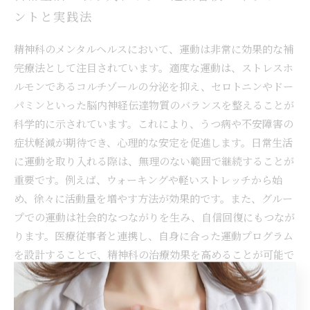
ントと実践法
精神科のメンタルヘルスにおいて、運動は非常に効果的な補
完療法として注目されています。適度な運動は、ストレスホ
ルモンであるコルチゾールの分泌を抑え、セロトニンやドー
パミンといった脳内神経伝達物質のバランスを整えることが
科学的に示されています。これにより、うつ病や不安障害の
症状軽減が期待でき、心理的な安定を促進します。日常生活
に運動を取り入れる際は、無理のない範囲で継続することが
重要です。例えば、ウォーキングや軽いストレッチから始
め、徐々に活動量を増やす方法が効果的です。また、グルー
プでの運動は社会的なつながりを生み、自信回復にもつなが
ります。医療従事者と連携し、自身に合った運動プログラム
を設計することで、精神科の治療効果を高めることが可能で
す。運動習慣を生活の一部にすることで、心身の健康維持と
質の高い生活を目指しましょう。