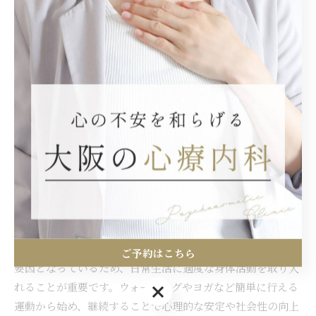
運動不足が招くメンタルヘルスの悪化とは？そ
のリスクを理解しよう
運動不足は精神的な健康に深刻な影響を及ぼすことが明らか
になっています。身体を動かさない生活はストレスホルモン
であるコルチゾールの蓄積を招き、不安感やうつ症状の増加
と関連しています。研究によれば、定期的な運動は脳内のセ
ロトニンやドーパミンなどの神経伝達物質を調整し、情緒の
安定化に寄与します。また、運動は睡眠の質を向上させ、認
知機能低下の予防にも役立つため、精神科治療における補完
的なアプローチとして期待されています。特にストレスの多
い現代社会では、運動不足がメンタルヘルスリスクを高める
ご予約はこちら
要因となっているため、日常生活に適度な身体活動を取り入
れることが重要です。ウォーキングやヨガなど簡単に行える
ご予約はこちら
運動から始め、継続することで心理的な安定や社会性の向上