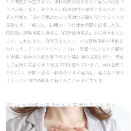
との調整に役立ちます。休職期間は短すぎると症状の再発リ
スクが高くなり、長すぎると職場復帰の障害となるため、患
者の状態を丁寧に見極めながら最適な期間を設定することが
重要です。一般的に、初期の十分な休養期間を確保した後、
段階的に職場復帰を進める「段階的復帰法」が推奨されてい
ます。これにより、再発防止とスムーズな職場復帰が可能と
なります。メンタルクリニックでは、患者一人ひとりの症状
と環境に合わせた診断書作成と休職計画の提案を行い、安心
して治療に専念できる支援体制を整えています。再発を防ぐ
ためには、医師・患者・職場の三者が連携し、適切な休職タ
イミングと復帰戦略を共有することが不可欠です。
安心して治療に専念できる環境を作るために
適応障害の診断書は、患者の症状や治療経過を詳細に記録
し、医師が休職の必要性と期間を判断する重要な資料です。