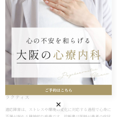
診断書には心理的な状態だけでなく、仕事や生活環境がどの
ように影響しているかも記載されます。適応障害は環境変化
に対する反応であるため、休職期間は一般的に数週間から数
ヶ月と個人差が大きく、症状の改善状況に応じて調整されま
す。メンタルクリニックでは、患者の心身の回復を最優先に
考え、無理のない復職スケジュールを提案することが大切で
す。また、適切な休暇期間は再発防止につながり、職場復帰
後も継続的なサポートが求められます。患者と医師、職場が
情報を共有し連携することで、安心して治療に専念できる環
境を整えることが可能です。
ご予約はこちら
専門家が語る！適応障害と休職期間のベストプ
ラクティス
ご予約はこちら
適応障害は、ストレスや環境の変化に対応する過程で心身に
不調が現れる精神的な疾患です。診断書は医師が患者の症状