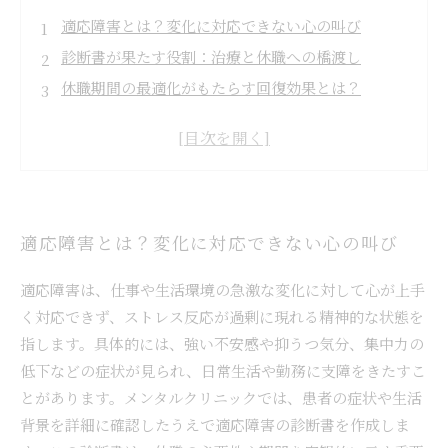
適応障害とは？変化に対応できない心の叫び
診断書が果たす役割：治療と休職への橋渡し
休職期間の最適化がもたらす回復効果とは？
再発を防ぐための休職タイミングと職場復帰戦略
安心して治療に専念できる環境を作るために
専門家が語る！適応障害と休職期間のベストプラク
ティス
適応障害とは？変化に対応できない心の叫び
適応障害は、仕事や生活環境の急激な変化に対して心が上手
く対応できず、ストレス反応が過剰に現れる精神的な状態を
指します。具体的には、強い不安感や抑うつ気分、集中力の
低下などの症状が見られ、日常生活や勤務に支障をきたすこ
とがあります。メンタルクリニックでは、患者の症状や生活
背景を詳細に確認したうえで適応障害の診断書を作成しま