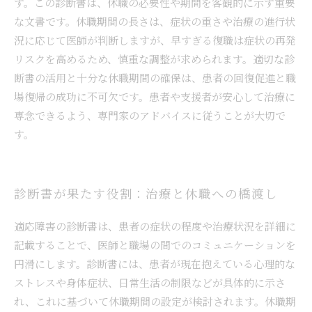
す。この診断書は、休職の必要性や期間を客観的に示す重要
な文書です。休職期間の長さは、症状の重さや治療の進行状
況に応じて医師が判断しますが、早すぎる復職は症状の再発
リスクを高めるため、慎重な調整が求められます。適切な診
断書の活用と十分な休職期間の確保は、患者の回復促進と職
場復帰の成功に不可欠です。患者や支援者が安心して治療に
専念できるよう、専門家のアドバイスに従うことが大切で
す。
診断書が果たす役割：治療と休職への橋渡し
適応障害の診断書は、患者の症状の程度や治療状況を詳細に
記載することで、医師と職場の間でのコミュニケーションを
円滑にします。診断書には、患者が現在抱えている心理的な
ストレスや身体症状、日常生活の制限などが具体的に示さ
れ、これに基づいて休職期間の設定が検討されます。休職期